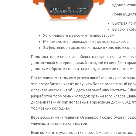
удовольствия
Преимуществ
Быстрая при
Высокий коэ
Устойчивость к высоким температурам
Минимальные повреждения тормозных дисков
Эффективное торможение даже в холодном состоя
Пользователям не стоит забывать следовать неизменным 
долговечный материал, самый твердый из линейки тормо
должным образом сочетаться с подходящими плоскими 
После ошеломительного успеха линейки новых тормозных 
что потребители хотят получить более агрессивный про
останавливаться, чтобы дать автомобилю «остыть» (Blue
разработке тормозных колодок оранжевого класса. Дан
дисками (такими как лопастные тормозные диски EBC), 
тормозных колодках.
Весь ассортимент линейки Orangestuff скоро будет предс
уличных и гоночных суппортов.
Если вы хотите участвовать на своей машине в гонке, ко