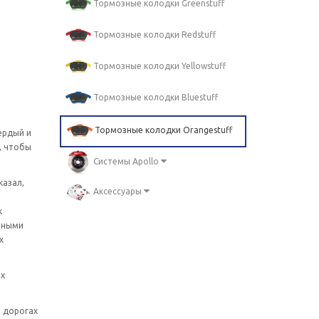
Тормозные колодки Greenstuff
Тормозные колодки Redstuff
Тормозные колодки Yellowstuff
Тормозные колодки Bluestuff
Тормозные колодки Orangestuff
ердый и
, чтобы
Системы Apollo
казал,
Аксессуары
к
зными
х
ых
а дорогах