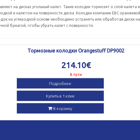
ляют на дисках угольный налет. Такие колодки тормозят о слой налета и
лодкой и налетом на поверхности диска. Колодки компании EBC оранжевой
одок на углеродной основе необходимо устранять или обработав диски на
чной бумагой, чтобы убрать налет с поверхности.
Тормозные колодки Orangestuff DP9002
214.10€
В пути
Подробнее
Купить в 1 клик
В корзину