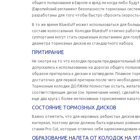
общего пользования в Европе и вряд ли когда-либо будут
(Европейский регламент безопасности тормозных систем)
разработаны для того чтобы быстро сбросить скорость 
В то же время Bluestuff может использоваться для больш
составе колоссальная. Колодки Bluestuff отлично работ
суппортами могут стать серьезным испытанием для голу
диаметра тормозных дисков из стандартного набора.
ПРИТИРАНИЕ
Не смотря на то что колодки прошли предварительный о
допускались к использованию на дорогах общего польз
образом притерлись к дискам и затвердели. Плавное торм
достаточно для первой притирки после чего необходимо 
Тормозные колодки ДОЛЖНЫ полностью остыть, желательн
соответствующие диски (см. примечание ниже), сделайте
еще два круга с более интенсивным торможением накато
СОСТОЯНИЕ ТОРМОЗНЫХ ДИСКОВ
Важно отметить, что для неровных, ребристых дисков вр
материал, поэтому диски должны быть идеально ровными.
станки Pro Cut, которые отлично себя зарекомендовали
ОБРАЗОВАНИЕ НАЛЕТА ОТ КОЛОДОК НА У