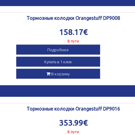
Тормозные колодки Orangestuff DP9008
158.17€
В пути
Подробнее
Купить в 1 клик
В корзину
Тормозные колодки Orangestuff DP9016
353.99€
В пути