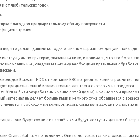
 и от любительских гонок.
а:
тирка благодаря предварительному обжигу поверхности
ффициент трения
нии, что делает данные колодки отличным вариантом для уличной езды
инструкциям по притирке, указанным ниже, и понимать, что это более тв
зов компании EBC, следовательно ему необходима правильная обработка
дисками.
колодок Bluestuff NDX от компании EBC потребительский спрос четко по
дукт предназначенный исключительно для трека с которым не придется
stuff NDX были разработаны именно с этой целью), именно это и привело 
ный материал выделяет больше пыли и немного хуже обращается с тормо
что является необходимым компромиссом, когда речь заходит о спортивны
тавлен, они будут схожи с Bluestuff NDX и будут доступны для всех быстр
лодки Orangestuff вам не подойдут. Они не допускаются к использованию н