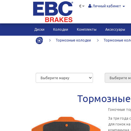
€
Личный кабинет
Диски
Колодки
Комплекты
Аксессуары
Тормозные колодки
Тормозные коло
Тормозные 
Гоночные то
За три года 
для гонок на
компаньона -