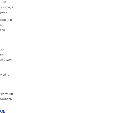
 R90
 шоссе, а
река.
азница в
ми
шего
дки
ным
ов будет
елайте
 жесткий
льзовать
КОВ