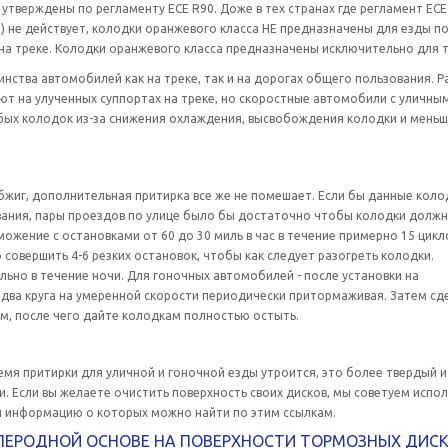
 утверждены по регламенту ECE R90. Доже в тех странах где регламент ECE
 не действует, колодки оранжевого класса НЕ предназначены для езды по
на треке. Колодки оранжевого класса предназначены исключительно для т
инства автомобилей как на треке, так и на дорогах общего пользования. Р
ают на улученных суппортах на треке, но скоростные автомобили с уличны
бых колодок из-за снижения охлаждения, высвобождения колодки и мень
бжиг, дополнительная притирка все же не помешает. Если бы данные коло
ования, пары проездов по улице было бы достаточно чтобы колодки долж
ожение с остановками от 60 до 30 миль в час в течение примерно 15 цикл
совершить 4-6 резких остановок, чтобы как следует разогреть колодки.
о в течение ночи. Для гоночных автомобилей - после установки на
 два круга на умеренной скорости периодически притормаживая. Затем сд
м, после чего дайте колодкам полностью остыть.
емя притирки для уличной и гоночной езды утроится, это более твердый и
 Если вы желаете очистить поверхность своих дисков, мы советуем испо
 и информацию о которых можно найти по этим ссылкам.
ГЛЕРОДНОЙ ОСНОВЕ НА ПОВЕРХНОСТИ ТОРМОЗНЫХ ДИС