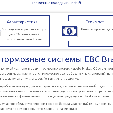
Тормозные колодки Bluestuff
Характеристика
Стоимость
Сокращение тормозного пути
Цены от производит
до 40%. Уникальный
притирочный слой Brake-In
тормозные системы EBC Bra
одителей компонентов для тормозных систем, как ebc brakes. Об этом пр
орговой марки насчитается множество разнообразных наименований, начи
в, включая bmw, мersedes, ferrari и многие другие.
 разработки колодок для мототранспорта, так как возникла необходимост
возможностями торможения. Компании удалось выпустить на потребитель
Мы являемся официальными поставщиками продукции ebcbrakes в Украине.
ку, автомобилисту в перечне товаров бренда удастся найти компоненты
вленную продукцию принято делить на такие виды: