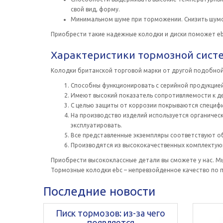
свой вид, форму.
Минимальном шуме при торможении. Снизить шумов
Приобрести такие надежные колодки и диски поможет ebc 
Характеристики тормозной сист
Колодки британской торговой марки от другой подобной 
Способны функционировать с серийной продукцие
Имеют высокий показатель сопротивляемости к д
С целью защиты от коррозии покрываются специф
На производство изделий используется органическ
эксплуатировать.
Все представленные экземпляры соответствуют 
Производятся из высококачественных комплектующ
Приобрести высококлассные детали вы сможете у нас. М
Тормозные колодки ebc – непревзойденное качество по 
Последние новости
Писк тормозов: из-за чего
появляется