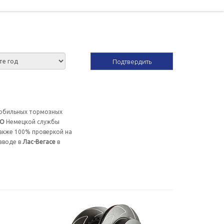
Подтвердить
мобильных тормозных
SO
Немецкой службы
акже 100% проверкой на
аводе в
Лас-Вегасе
в