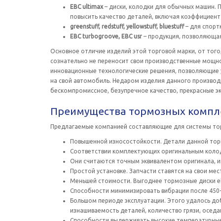
EBC ultimaх
– диски, колодки для обычных машин. 
повысить качество деталей, включая коэффициент
greenstuff, redstuff, yellowstuff, bluestuff
– для спорт
EBC turbogroove, EBC usr
– продукция, позволяющая
Основное отличие изделий этой торговой марки, от тог
сознательно не переносит свои производственные мощнос
инновационные технологические решения, позволяющие у
на свой автомобиль. Недаром изделия данного производ
бескомпромиссное, безупречное качество, прекрасные э
Преимущества тормозных компл
Предлагаемые компанией составляющие для системы тор
Повышенной износостойкости. Детали данной торг
Соответствии комплектующих оригинальным коло
Они считаются точным эквивалентом оригинала, и
Простой установке. Запчасти ставятся на свои мес
Меньшей стоимости. Выгоднее тормозные диски eb
Способности минимизировать вибрации после 450-
Большом периоде эксплуатации. Этого удалось до
изнашиваемость деталей, количество грязи, оседа
Способности выдерживать высокие температурные 