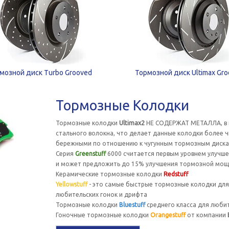
мозной диск Turbo Grooved
Тормозной диск Ultimax Gr
Тормозные Колодки
Тормозные колодки
Ultimax2
НЕ СОДЕРЖАТ МЕТАЛЛА, в н
стального волокна, что делает данные колодки более 
бережными по отношению к чугунным тормозным диска
Серия
Greenstuff
6000 считается первым уровнем улучш
и может предложить до 15% улучшения тормозной мощ
Керамические тормозные колодки
Redstuff
Yellowstuff
- это самые быстрые тормозные колодки для
любительских гонок и дрифта
Тормозные колодки
Bluestuff
среднего класса для любит
Гоночные тормозные колодки
Orangestuff
от компании