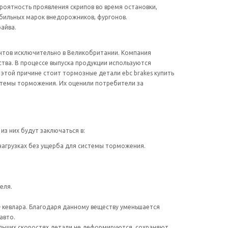
роятность проявления скрипов во время остановки,
обильных марок внедорожников, фургонов.
айва.
ентов исключительно в Великобритании. Компания
ства. В процессе выпуска продукции используются
этой причине стоит тормозные детали ebc brakes купить
стемы торможения. Их оценили потребители за
з них будут заключаться в:
нагрузках без ущерба для системы торможения.
еля.
– кевлара. Благодаря данному веществу уменьшается
авто.
ольших скоростях детали не деформируются, сохраняют