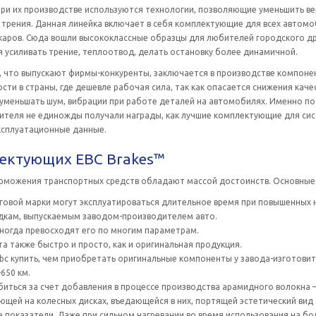
При их производстве используются технологии, позволяющие уменьшить ве
 трения. Данная линейка включает в себя комплектующие для всех автом
каров. Сюда вошли высококлассные образцы для любителей городского др
 усиливать трение, теплоотвод, делать остановку более динамичной.
о, что выпускают фирмы-конкуренты, заключается в производстве компон
ти в страны, где дешевле рабочая сила, так как опасается снижения каче
меньшать шум, вибрации при работе деталей на автомобилях. Именно по 
ителя не единожды получали награды, как лучшие комплектующие для си
ксплуатационные данные.
ектующих EBC Brakes™
можения транспортных средств обладают массой достоинств. Основные и
овой марки могут эксплуатироваться длительное время при повышенных 
дкам, выпускаемым заводом-производителем авто.
ногда превосходят его по многим параметрам.
та также быстро и просто, как и оригинальная продукция.
c купить, чем приобретать оригинальные компоненты у завода-изготовит
650 км.
биться за счет добавления в процессе производства арамидного волокна 
ющей на колесных дисках, въедающейся в них, портящей эстетический вид 
показатели. Даже при сильном нагревании во время использования на б