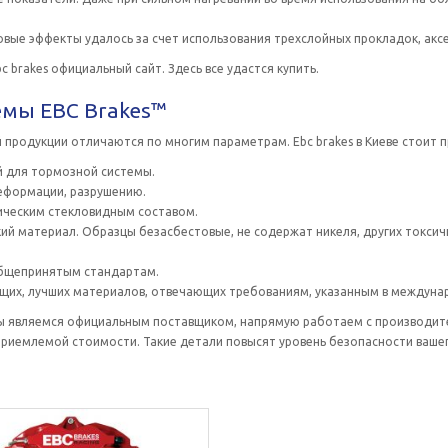
ые эффекты удалось за счет использования трехслойных прокладок, аксел
brakes официальный сайт. Здесь все удастся купить.
емы EBC Brakes™
продукции отличаются по многим параметрам. Еbc brakes в Киеве стоит пр
й для тормозной системы.
еформации, разрушению.
ическим стекловидным составом.
ий материал. Образцы безасбестовые, не содержат никеля, других токсич
общепринятым стандартам.
их, лучших материалов, отвечающих требованиям, указанным в междунар
ы являемся официальным поставщиком, напрямую работаем с производител
приемлемой стоимости. Такие детали повысят уровень безопасности вашег