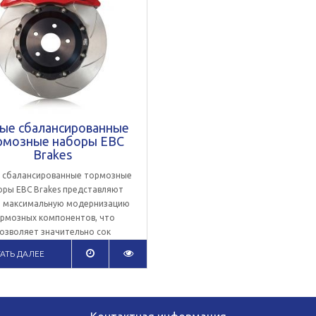
ые сбалансированные
рмозные наборы EBC
Brakes
 сбалансированные тормозные
оры EBC Brakes представляют
 максимальную модернизацию
рмозных компонентов, что
озволяет значительно сок
АТЬ
ДАЛЕЕ