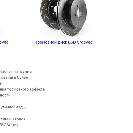
ooved
Тормозной диск BSD Grooved
их нет ни грамма
чистыми и более
м.
ения тормозного эффекта
ности.
 уличной езды,
ельских гонок
EBC Brakes