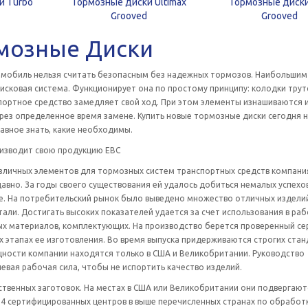
и Turbo
Тормозные диски Ultimax
Тормозные диск
Grooved
Grooved
мозные Диски
омобиль нельзя считать безопасным без надежных тормозов. Наибольшим
исковая система. Функционирует она по простому принципу: колодки трут
спортное средство замедляет свой ход. При этом элементы изнашиваются 
рез определенное время замене. Купить новые тормозные диски сегодня 
авное знать, какие необходимы.
оизводит свою продукцию ЕВС
зличных элементов для тормозных систем транспортных средств компани
авно. За годы своего существования ей удалось добиться немалых успехов
е. На потребительский рынок было выведено множество отличных издели
ли. Достигать высоких показателей удается за счет использования в ра
ых материалов, комплектующих. На производство берется проверенный се
ех этапах ее изготовления. Во время выпуска придерживаются строгих стан
ости компании находятся только в США и Великобритании. Руководство
шевая рабочая сила, чтобы не испортить качество изделий.
ственных заготовок. На местах в США или Великобритании они подвергают
4 сертифицированных центров в выше перечисленных странах по обработ