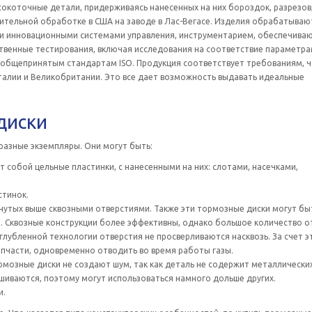
окоточные детали, придерживаясь нанесенных на них бороздок, разрезов
ительной обработке в США на заводе в Лас-Вегасе. Изделия обрабатываю
ими инновационными системами управления, инструментарием, обеспечив
венные тестирования, включая исследования на соответствие параметрам
х общепринятым стандартам ISO. Продукция соответствует требованиям, 
талии и Великобритании. Это все дает возможность выдавать идеальные
диски
азные экземпляры. Они могут быть:
т собой цельные пластинки, с нанесенными на них: слотами, насечками,
стинок.
янутых выше сквозными отверстиями. Также эти тормозные диски могут бы
. Сквозные конструкции более эффективны, однако большое количество о
глубленной технологии отверстия не просверливаются насквозь. За счет э
апчасти, одновременно отводить во время работы газы.
рмозные диски не создают шум, так как деталь не содержит металлически
шиваются, поэтому могут использоваться намного дольше других.
и.