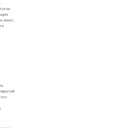
,
тся на
ающим
, износ.
что
ть
тверстий
того
х