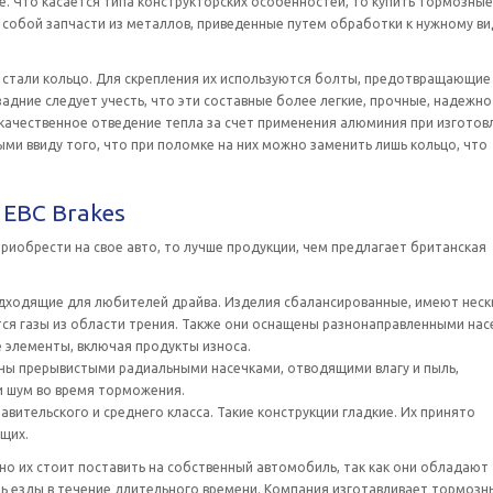
. Что касается типа конструкторских особенностей, то купить тормозные
собой запчасти из металлов, приведенные путем обработки к нужному ви
з стали кольцо. Для скрепления их используются болты, предотвращающие
дние следует учесть, что эти составные более легкие, прочные, надежно
ачественное отведение тепла за счет применения алюминия при изготов
и ввиду того, что при поломке на них можно заменить лишь кольцо, что
EBC Brakes
риобрести на свое авто, то лучше продукции, чем предлагает британская
одходящие для любителей драйва. Изделия сбалансированные, имеют нес
ся газы из области трения. Также они оснащены разнонаправленными нас
 элементы, включая продукты износа.
ены прерывистыми радиальными насечками, отводящими влагу и пыль,
 шум во время торможения.
тавительского и среднего класса. Такие конструкции гладкие. Их принято
щих.
о их стоит поставить на собственный автомобиль, так как они обладают
 езды в течение длительного времени. Компания изготавливает тормозн