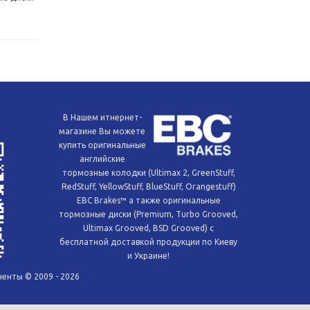
В Нашем итнернет-
магазине Вы можете
купить оригинальные
английские
тормозные колодки (Ultimax 2, GreenStuff,
RedStuff, YellowStuff, BlueStuff, Orangestuff)
EBC Brakes™ а также оригинальные
тормозные диски (Premium, Turbo Grooved,
Ultimax Grooved, BSD Grooved) с
бесплатной доставкой продукции по Киеву
и Украине!
енты © 2009 - 2026