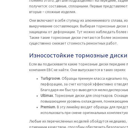
Помимо этого, детали подразделяют на передние, задние
получится: составные, сплошными. Первые представляют 
вторые – сложные изделия.
Они включают в себя ступицу из алюминиевого сплава, и
выкручивание составляющих. Выбирая тормозные диски за
защищены от деформации. Тут можно наблюдать более к
Также такие тормозные диски считаются более экономным
существенно снижает стоимость ремонтных работ.
Износостойкие тормозные диски 
Если вы подыскиваете какие тормозные диски передние п
компания ЕВС не найти. Они выпускаются в таких сериях:
Turbgroove
. Образцы премиум класса идеально п
перфорацию, за счет которой эффективно отводят
Благодаря им быстро выводятся мелкодисперсные
Ultimax
. Тормозные диски для спорткаров. Оснащ
повышающими уровень охлаждения, понижающими
Premium
. В эту линейку входят образцы для предс
использовать при смене оригинальных комплектую
Любые их перечисленных моделей обойдутся недешево, н
отменным качеством, способны обеспечить безопасность