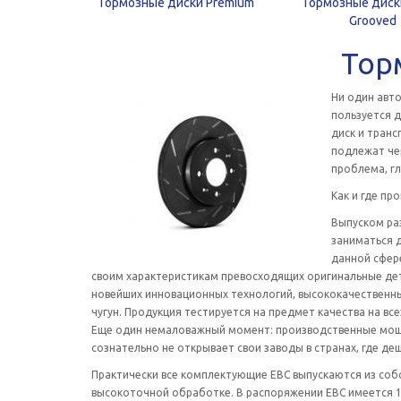
Тормозные диски Premium
Тормозные диск
Grooved
Тор
Ни один авт
пользуется д
диск и тран
подлежат че
проблема, гл
Как и где пр
Выпуском ра
заниматься д
данной сфер
своим характеристикам превосходящих оригинальные дета
новейших инновационных технологий, высококачественн
чугун. Продукция тестируется на предмет качества на вс
Еще один немаловажный момент: производственные мощн
сознательно не открывает свои заводы в странах, где де
Практически все комплектующие ЕВС выпускаются из соб
высокоточной обработке. В распоряжении ЕВС имеется 1