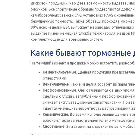
дисковой продукции, что дает возможность выдавать выс
рисунков. Все спортивные образцы подвергаются дополн
калибровочных станках CNC, установках HAAS с новейш
безупречную точность. Также образцы проходят множест
90% всех изделий ЕВС выпускает на заводах, отвечающи
выдвигает к ней немецкая служба техконтроля, надзор И
комплектующие для тормозных систем.
Какие бывают тормозные 
На текущий момент в продаже можно встретить разнообр
Не вентилируемые
. Данная продукция представляе
отверстиями.
Вентилируеме
. Такие изделия состоят из пары пла
Перфорированные
. Они отличаются от двух упом
сделаны с глухим, заглубленным перфорированием
снижает эксплуатационные характеристики. При за
удается уменьшить вероятность растрескивания з
Керамические
. Во время использования данные то
волокон. Такие запчасти значительно меньше изна
Спортивные
. Эти ставят на спортивные автомобил