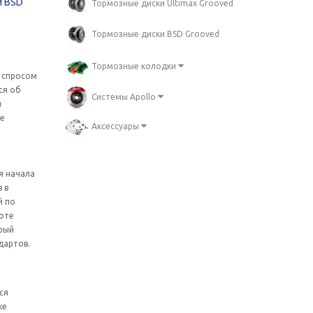
и BSD
Тормозные диски Ultimax Grooved
Тормозные диски BSD Grooved
Тормозные колодки
 спросом
ся об
Системы Apollo
и
не
Аксессуары
я начала
 в
й по
боте
рый
дартов.
ся
ке